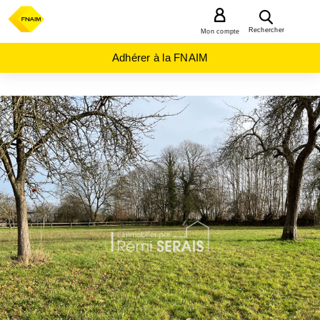
MENU
Rechercher
Mon compte
Adhérer à la FNAIM
ACHAT
TERRAIN
NORMANDIE
ORNE
(61)
PASSAIS
(61350)