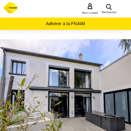
MENU
Rechercher
Mon compte
Adhérer à la FNAIM
ACHAT
MAISON
CENTRE-
VAL-DE-
LOIRE
LOIRET
(45)
ST
JEAN
DE LA
RUELLE
(45140)