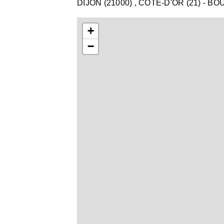
DIJON (21000)
, COTE-D'OR (21)
- B
+
−