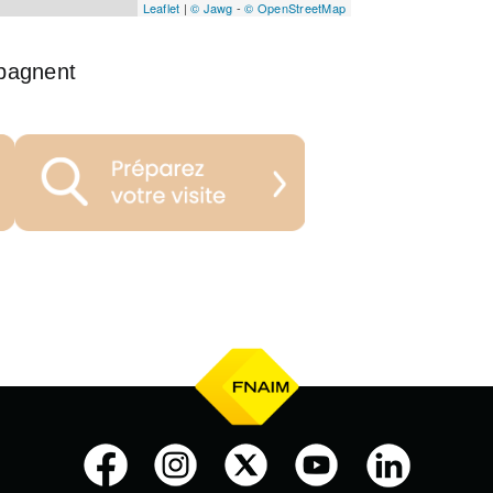
Leaflet
|
© Jawg
-
© OpenStreetMap
pagnent