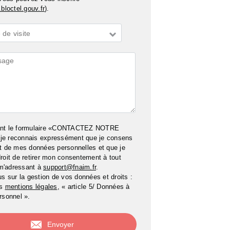
bloctel.gouv.fr
).
de visite
ires
ant le formulaire «CONTACTEZ NOTRE
e reconnais expressément que je consens
t de mes données personnelles et que je
roit de retirer mon consentement à tout
m'adressant à
support@fnaim.fr
.
us sur la gestion de vos données et droits :
os
mentions légales
, « article 5/ Données à
rsonnel ».