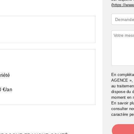
(
https://www.
Demande
Demande 
*
Commenta
En complét
riété
AGENCE », j
au traitemen
0 €/an
dispose du d
moment en 
En savoir pl
consulter n
caractère pe