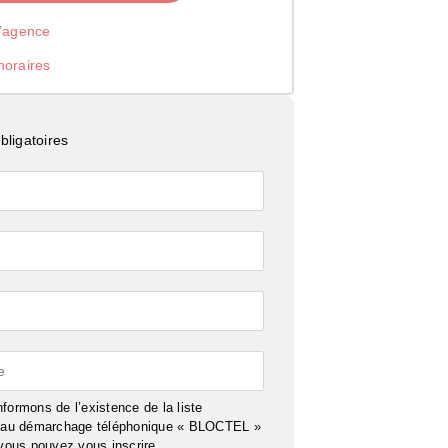
l’agence
noraires
ligatoires
e
formons de l’existence de la liste
n au démarchage téléphonique « BLOCTEL »
 vous pouvez vous inscrire