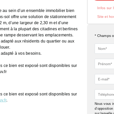
Infos sur 
e au sein d'un ensemble immobilier bien
us-sol offre une solution de stationnement
Site et ho
2 m, d'une largeur de 2,30 m et d'une
ment à la plupart des citadines et berlines
une rampe desservant les emplacements.
* Champs ob
adapté aux résidents du quartier ou aux
louer.
Nom*
 adapté à vos besoins.
Prénom*
ls ce bien est exposé sont disponibles sur
v.fr
E-
mail*
Téléphon
ls ce bien est exposé sont disponibles sur
v.fr
.
Nous vous in
d’oppositio
sur laquelle