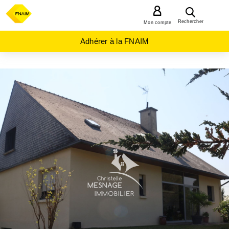
MENU
Rechercher
Mon compte
Adhérer à la FNAIM
ACHAT
MAISON
BRETAGNE
COTES-
D'ARMOR
(22)
DINAN
(22100)