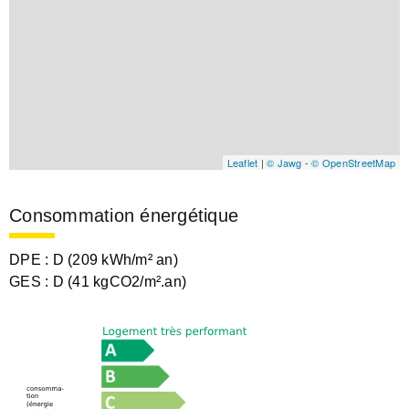
Leaflet
|
© Jawg
-
© OpenStreetMap
Consommation énergétique
DPE :
D (209 kWh/m² an)
GES :
D (41 kgCO2/m².an)