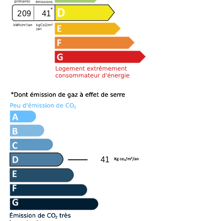
209
41
41