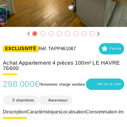
EXCLUSIVITÉ
Réf. TAPP461067
Favoris
Achat Appartement 4 pièces 100m² LE HAVRE
76600
298 000
€
Honoraires charge vendeur
Voir sur la carte
3 chambres
Ascenseur
Description
Caractéristiques
Localisation
Consommation éner