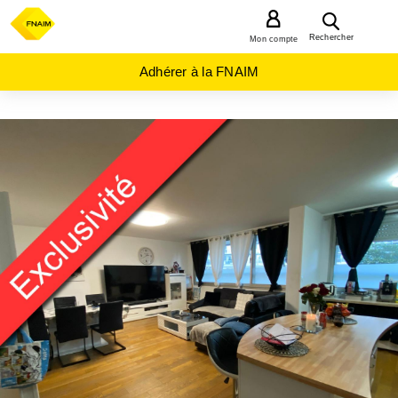
MENU
Rechercher
Mon compte
Adhérer à la FNAIM
ACHAT
APPARTEMENT
NORMANDIE
SEINE-
MARITIME
(76)
LE
HAVRE
(76600)