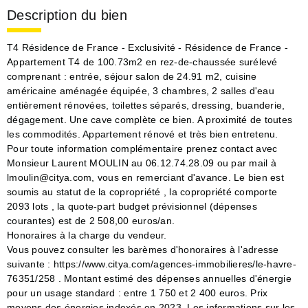
Description du bien
T4 Résidence de France - Exclusivité - Résidence de France -
Appartement T4 de 100.73m2 en rez-de-chaussée surélevé
comprenant : entrée, séjour salon de 24.91 m2, cuisine
américaine aménagée équipée, 3 chambres, 2 salles d'eau
entièrement rénovées, toilettes séparés, dressing, buanderie,
dégagement. Une cave complète ce bien. A proximité de toutes
les commodités. Appartement rénové et très bien entretenu.
Pour toute information complémentaire prenez contact avec
Monsieur Laurent MOULIN au 06.12.74.28.09 ou par mail à
lmoulin@citya.com, vous en remerciant d'avance. Le bien est
soumis au statut de la copropriété , la copropriété comporte
2093 lots , la quote-part budget prévisionnel (dépenses
courantes) est de 2 508,00 euros/an.
Honoraires à la charge du vendeur.
Vous pouvez consulter les barèmes d'honoraires à l'adresse
suivante : https://www.citya.com/agences-immobilieres/le-havre-
76351/258 . Montant estimé des dépenses annuelles d'énergie
pour un usage standard : entre 1 750 et 2 400 euros. Prix
moyens des énergies indexés en 2023. Les informations sur les