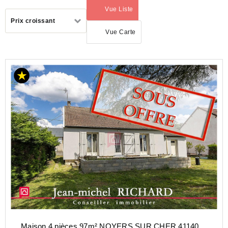
Vue Liste
(activé)
Trier
Prix croissant
par
Vue Carte
ACHAT
MAISON
CENTRE-
VAL-DE-
LOIRE
LOIR-
ET-
CHER
(41)
NOYERS
SUR
CHER
(41140)
Maison 4 pièces 97m² NOYERS SUR CHER 41140