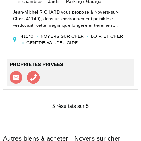
5 chambres
Jardin
Parking / Garage
Jean-Michel RICHARD vous propose à Noyers-sur-
Cher (41140), dans un environnement paisible et
verdoyant, cette magnifique longère entièrement
restaurée de 210 m² offrant charme, authenticité et
41140
NOYERS SUR CHER
LOIR-ET-CHER
confort moderne.
CENTRE-VAL-DE-LOIRE
Prix de vente : 245 500 euros
*****
...
PROPRIETES PRIVEES
Contacter l'agence
Appeler l’agence
5 résultats sur 5
Autres biens à acheter - Noyers sur cher