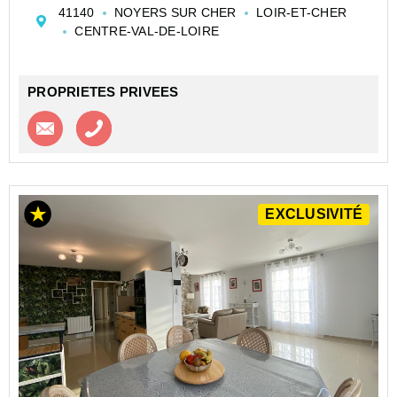
commerces et de l'école.
41140
NOYERS SUR CHER
LOIR-ET-CHER
Le bien se compose de la façon suivante:
CENTRE-VAL-DE-LOIRE
- une cuisine aménagée
- une pièce de vie avec salon séjour <...
PROPRIETES PRIVEES
Contacter l'agence
Appeler l’agence
EXCLUSIVITÉ