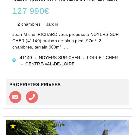
127 990€
2 chambres
Jardin
Jean-Michel RICHARD vous propose à NOYERS-SUR-
CHER (41140) maison de plain pied, 97m², 2
chambres, terrain 900m².
Prix de vente 127990 euros FAI
41140
NOYERS SUR CHER
LOIR-ET-CHER
*****
CENTRE-VAL-DE-LOIRE
Charmant pavillon de plain-pied des années 80,
idéalement situé dans un environnement calme.
...
PROPRIETES PRIVEES
Contacter l'agence
Appeler l’agence