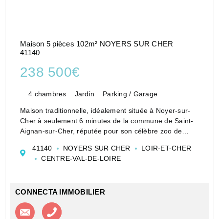
Maison 5 pièces 102m² NOYERS SUR CHER
41140
238 500€
4 chambres
Jardin
Parking / Garage
Maison traditionnelle, idéalement située à Noyer-sur-
Cher à seulement 6 minutes de la commune de Saint-
Aignan-sur-Cher, réputée pour son célèbre zoo de
Beauval et un peu moins pour sa gare ferroviaire,
41140
NOYERS SUR CHER
LOIR-ET-CHER
permettant un accès pour Paris.
CENTRE-VAL-DE-LOIRE
De plain-pied et offra...
CONNECTA IMMOBILIER
Contacter l'agence
Appeler l’agence