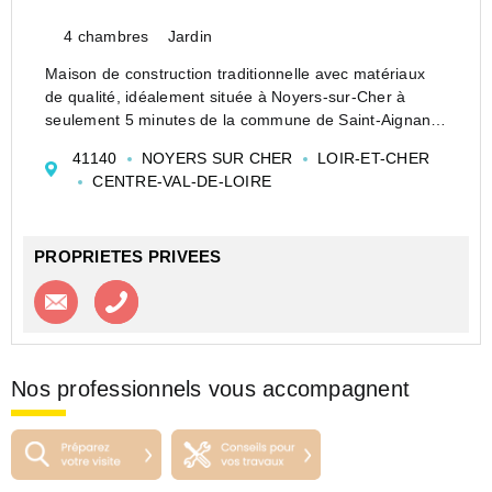
4 chambres
Jardin
Maison de construction traditionnelle avec matériaux
de qualité, idéalement située à Noyers-sur-Cher à
seulement 5 minutes de la commune de Saint-Aignan-
sur-Cher, avec son célèbre zoo de Beauval et 5 mn de
41140
NOYERS SUR CHER
LOIR-ET-CHER
la gare ferroviaire, permettant un accès pour Paris vi...
CENTRE-VAL-DE-LOIRE
PROPRIETES PRIVEES
Contacter l'agence
Appeler l’agence
Nos professionnels vous accompagnent