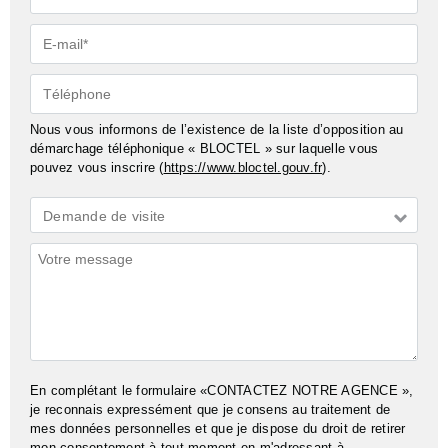
E-
mail*
Téléphone
Nous vous informons de l’existence de la liste d’opposition au
démarchage téléphonique « BLOCTEL » sur laquelle vous
pouvez vous inscrire (
https://www.bloctel.gouv.fr
).
Demande
Demande de visite
*
Commentaires
En complétant le formulaire «CONTACTEZ NOTRE AGENCE »,
je reconnais expressément que je consens au traitement de
mes données personnelles et que je dispose du droit de retirer
mon consentement à tout moment en m'adressant à