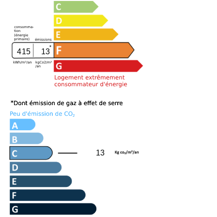
415
13
13