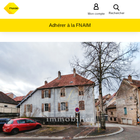
MENU
Rechercher
Mon compte
Adhérer à la FNAIM
ACHAT
IMMEUBLE
BOURGOGNE-
FRANCHE-
COMTÉ
DOUBS
(25)
BAUME
LES
DAMES
(25110)