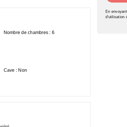
En envoyant
d'utilisation
Nombre de chambres :
6
Cave :
Surface
Non
habitable :
325
m²
riété