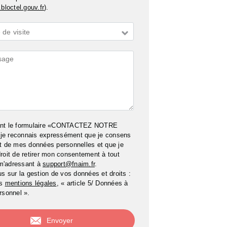
bloctel.gouv.fr
).
de visite
ires
ant le formulaire «CONTACTEZ NOTRE
e reconnais expressément que je consens
t de mes données personnelles et que je
roit de retirer mon consentement à tout
m'adressant à
support@fnaim.fr
.
us sur la gestion de vos données et droits :
os
mentions légales
, « article 5/ Données à
rsonnel ».