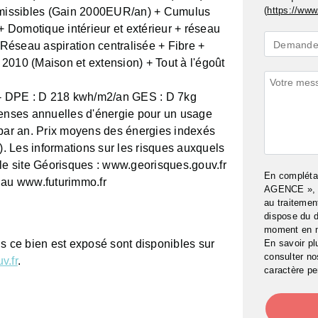
(
https://www.
missibles (Gain 2000EUR/an) + Cumulus
 Domotique intérieur et extérieur + réseau
Demande
Demande 
+ Réseau aspiration centralisée + Fibre +
*
n 2010 (Maison et extension) + Tout à l'égoût
Commenta
DPE : D 218 kwh/m2/an GES : D 7kg
nses annuelles d'énergie pour un usage
ar an. Prix moyens des énergies indexés
 Les informations sur les risques auxquels
 le site Géorisques : www.georisques.gouv.fr
En complét
 au www.futurimmo.fr
AGENCE », j
au traitemen
dispose du d
moment en 
En savoir pl
ls ce bien est exposé sont disponibles sur
consulter n
v.fr
.
caractère pe