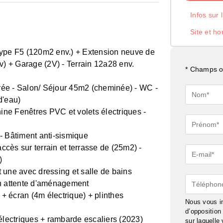
Infos sur 
Site et ho
type F5 (120m2 env.) + Extension neuve de
 + Garage (2V) - Terrain 12a28 env.
* Champs ob
ée - Salon/ Séjour 45m2 (cheminée) - WC -
Nom*
d'eau)
ne Fenêtres PVC et volets électriques -
Prénom*
- Bâtiment anti-sismique
accès sur terrain et terrasse de (25m2) -
E-
)
mail*
 une avec dressing et salle de bains
Téléphon
en attente d'aménagement
 écran (4m électrique) + plinthes
Nous vous in
d’oppositio
 électriques + rambarde escaliers (2023)
sur laquelle