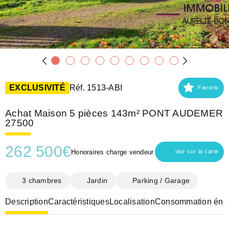
EXCLUSIVITÉ
Réf. 1513-ABI
Favoris
Achat Maison 5 pièces 143m² PONT AUDEMER
27500
262 500
€
Honoraires charge vendeur
Voir sur la carte
3 chambres
Jardin
Parking / Garage
Description
Caractéristiques
Localisation
Consommation éner