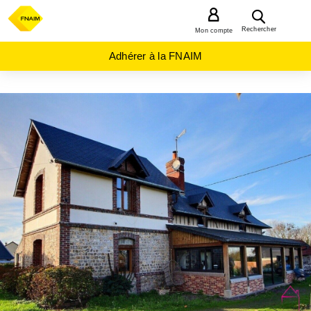
MENU
Rechercher
Mon compte
Adhérer à la FNAIM
ACHAT
MAISON
NORMANDIE
EURE
(27)
PONT
AUDEMER
(27500)