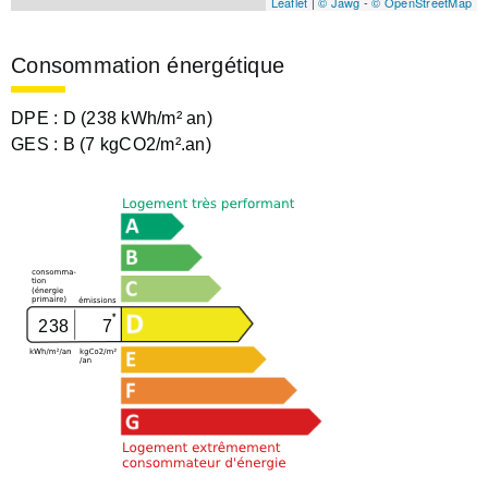
Leaflet
|
© Jawg
-
© OpenStreetMap
Consommation énergétique
DPE :
D (238 kWh/m² an)
GES :
B (7 kgCO2/m².an)
238
7