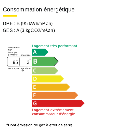
Consommation énergétique
DPE :
B (95 kWh/m² an)
GES :
A (3 kgCO2/m².an)
95
3