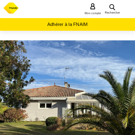
MENU
Rechercher
Mon compte
Adhérer à la FNAIM
ACHAT
MAISON
NOUVELLE-
AQUITAINE
LANDES
(40)
SOUSTONS
(40140)