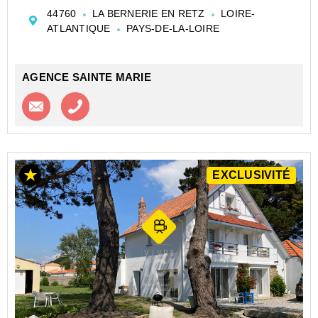
Dès l'entrée, vous découvrirez une pièce de vie
44760
LA BERNERIE EN RETZ
LOIRE-
entièrement ouverte, pensée autour de quatre espaces
ATLANTIQUE
PAYS-DE-LA-LOIRE
ha...
AGENCE SAINTE MARIE
Contacter l'agence
Appeler l’agence
EXCLUSIVITÉ