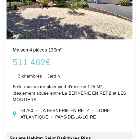
Maison 4 pièces 130m²
511 482€
3 chambres
Jardin
Belle maison de plain pied d'environ 125 M²,
idéalement située entre La BERNERIE EN RETZ et LES
MOUTIERS.
Elle offre un bel espace de vie très lumineux, une belle
44760
LA BERNERIE EN RETZ
LOIRE-
cuisine aménagée et équipée, 3 chambres, 2 salles
ATLANTIQUE
PAYS-DE-LA-LOIRE
d'eau, 2wc. Un garage.
Le tout...
Square Habitat Saint Brévin les Pins