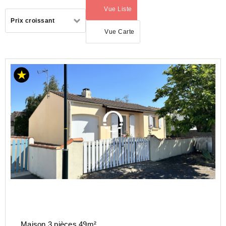
Vue Liste
(activé)
Trier
Prix croissant
par
Vue Carte
ACHAT
MAISON
PAYS-
DE-
LA-
LOIRE
LOIRE-
ATLANTIQUE
(44)
LA
BERNERIE
EN RETZ
(44760)
Maison 3 pièces 49m²