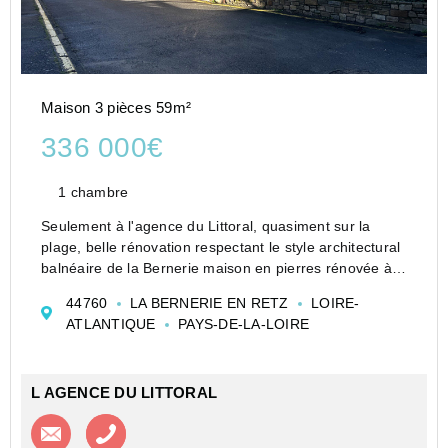
Maison 3 pièces 59m²
336 000€
1 chambre
Seulement à l'agence du Littoral, quasiment sur la
plage, belle rénovation respectant le style architectural
balnéaire de la Bernerie maison en pierres rénovée à
neuf en 2014, Séjour avec cuisine ouverte équipée, HS
44760
LA BERNERIE EN RETZ
LOIRE-
plafond 2.67m, pierres apparentes, déga...
ATLANTIQUE
PAYS-DE-LA-LOIRE
L AGENCE DU LITTORAL
Contacter l'agence
Appeler l’agence