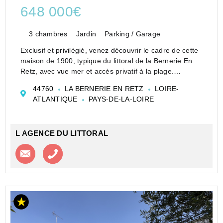
648 000€
3 chambres
Jardin
Parking / Garage
Exclusif et privilégié, venez découvrir le cadre de cette
maison de 1900, typique du littoral de la Bernerie En
Retz, avec vue mer et accès privatif à la plage.
Situé à proximité du centre ville, ce bien dispose :
44760
LA BERNERIE EN RETZ
LOIRE-
- En rez-de-chaussée : Belle entrée, cu...
ATLANTIQUE
PAYS-DE-LA-LOIRE
L AGENCE DU LITTORAL
Contacter l'agence
Appeler l’agence