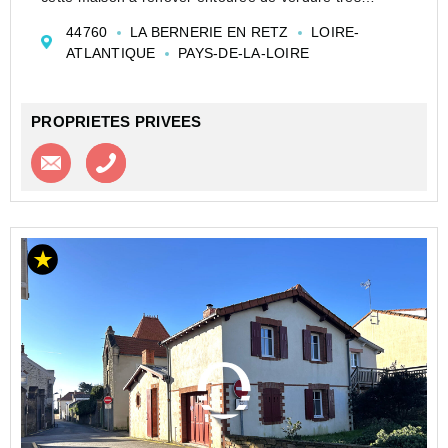
proche du bourg .Découvrez les propositions de Home
44760
LA BERNERIE EN RETZ
LOIRE-
Staging que nous vous suggérons pour faire de ce bien
ATLANTIQUE
PAYS-DE-LA-LOIRE
un havre ...
PROPRIETES PRIVEES
Contacter l'agence
Appeler l’agence