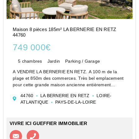
Maison 8 pièces 185m² LA BERNERIE EN RETZ
44760
749 000€
5 chambres
Jardin
Parking / Garage
A VENDRE LA BERNERIE EN RETZ. A 100 m de la
plage et 850m des commerces. Très bel emplacement
pour cette grande maison ancienne entièrement
RÉNOVÉE comprenant au rez-de-chaussée : une
44760
LA BERNERIE EN RETZ
LOIRE-
cuisine donnant sur une véranda, un salon séjour, une
ATLANTIQUE
PAYS-DE-LA-LOIRE
chambre, un wc, une sa...
VIVRE ICI GUEFFIER IMMOBILIER
Contacter l'agence
Appeler l’agence