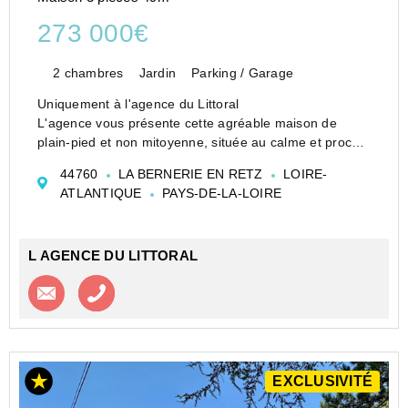
273 000€
2 chambres
Jardin
Parking / Garage
Uniquement à l'agence du Littoral
L'agence vous présente cette agréable maison de
plain-pied et non mitoyenne, située au calme et proche
de la mer
44760
LA BERNERIE EN RETZ
LOIRE-
Le salon séjour est chaleureux avec sa cheminée insert
ATLANTIQUE
PAYS-DE-LA-LOIRE
et sa cuisine ouverte.
L'espace ...
L AGENCE DU LITTORAL
Contacter l'agence
Appeler l’agence
EXCLUSIVITÉ