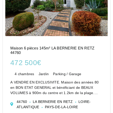
Maison 6 pièces 145m² LA BERNERIE EN RETZ
44760
472 500€
4 chambres
Jardin
Parking / Garage
A VENDRE EN EXCLUSIVITE. Maison des années 80
en BON ETAT GENERAL et bénéficiant de BEAUX
VOLUMES à 900m du centre et 1.2km de la plage.
Au rez-de-chaussée : séjour déplafonné orienté SUD-
44760
LA BERNERIE EN RETZ
LOIRE-
OUEST, avec poêle à bois ; cuisine dans la continuité,
ATLANTIQUE
PAYS-DE-LA-LOIRE
aménagée et é...