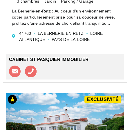
3 chambres
Jardin
Parking / Garage
La Bernerie-en-Retz : Au coeur d'un environnement
côtier particulièrement prisé pour sa douceur de vivre,
profitez d'une adresse de choix alliant tranquillité,
proximité immédiate des commodités et des plages.
44760
LA BERNERIE EN RETZ
LOIRE-
C'est au sein de ce cadre de vie tr...
ATLANTIQUE
PAYS-DE-LA-LOIRE
CABINET ST PASQUIER IMMOBILIER
Contacter l'agence
Appeler l’agence
EXCLUSIVITÉ