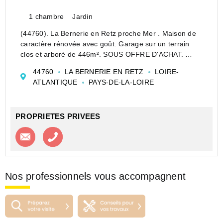
1 chambre
Jardin
(44760). La Bernerie en Retz proche Mer . Maison de
caractère rénovée avec goût. Garage sur un terrain
clos et arboré de 446m². SOUS OFFRE D'ACHAT.
A 400m de la Mer et de la plage de la Rinais, venez
44760
LA BERNERIE EN RETZ
LOIRE-
découvrir cette ravissante maison ancienne, enti...
ATLANTIQUE
PAYS-DE-LA-LOIRE
PROPRIETES PRIVEES
Contacter l'agence
Appeler l’agence
Nos professionnels vous accompagnent