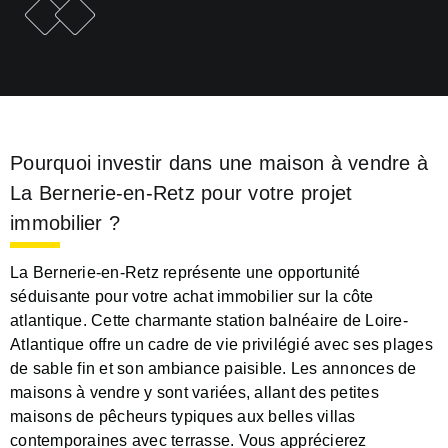
e
F
i
c
h
e
p
r
é
c
é
d
e
n
t
F
i
c
h
e
s
u
i
v
a
n
t
e
Pourquoi investir dans une maison à vendre à
La Bernerie-en-Retz pour votre projet
immobilier ?
La Bernerie-en-Retz représente une opportunité
séduisante pour votre achat immobilier sur la côte
atlantique. Cette charmante station balnéaire de Loire-
Atlantique offre un cadre de vie privilégié avec ses plages
de sable fin et son ambiance paisible. Les annonces de
maisons à vendre y sont variées, allant des petites
maisons de pêcheurs typiques aux belles villas
contemporaines avec terrasse. Vous apprécierez