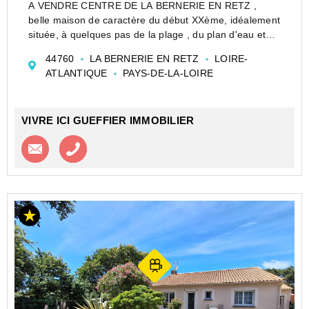
A VENDRE CENTRE DE LA BERNERIE EN RETZ ,
belle maison de caractère du début XXème, idéalement
située, à quelques pas de la plage , du plan d'eau et
des commerces.
44760
LA BERNERIE EN RETZ
LOIRE-
Entrée, séjour traversant avec cheminée, cuisine dans
ATLANTIQUE
PAYS-DE-LA-LOIRE
la continuité, wc.
À l'é...
VIVRE ICI GUEFFIER IMMOBILIER
Contacter l'agence
Appeler l’agence