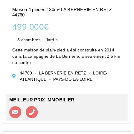
Maison 4 pièces 130m² LA BERNERIE EN RETZ
44760
499 000€
3 chambres
Jardin
Cette maison de plain-pied a été construite en 2014
dans la campagne de La Bernerie, à seulement 2,5 km
du centre.
Elle est composée d'un grand salon séjour cuisine
44760
LA BERNERIE EN RETZ
LOIRE-
spacieuse et très lumineuse de 50 m2, qui bénéficie
ATLANTIQUE
PAYS-DE-LA-LOIRE
d'un ensoleillement constant ...
MEILLEUR PRIX IMMOBILIER
Contacter l'agence
Appeler l’agence