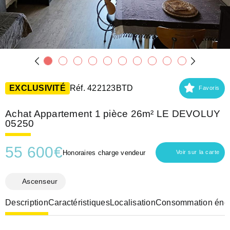
EXCLUSIVITÉ
Réf. 422123BTD
Favoris
Achat Appartement 1 pièce 26m² LE DEVOLUY
05250
55 600
€
Honoraires charge vendeur
Voir sur la carte
Ascenseur
Description
Caractéristiques
Localisation
Consommation éner