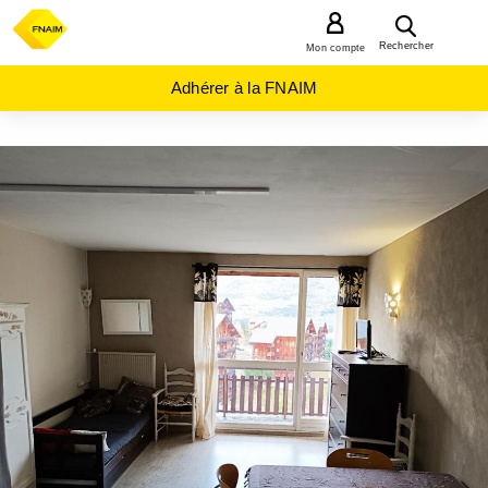
MENU
Rechercher
Mon compte
Adhérer à la FNAIM
ACHAT
APPARTEMENT
PROVENCE-
ALPES-
COTE-D-
AZUR
HAUTES-
ALPES
(05)
ST
ETIENNE
EN
DEVOLUY
(05250)