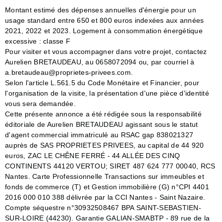
Montant estimé des dépenses annuelles d'énergie pour un
usage standard entre 650 et 800 euros indexées aux années
2021, 2022 et 2023. Logement à consommation énergétique
excessive : classe F
Pour visiter et vous accompagner dans votre projet, contactez
Aurelien BRETAUDEAU, au 0658072094 ou, par courriel à
a.bretaudeau@proprietes-privees.com.
Selon l'article L.561.5 du Code Monétaire et Financier, pour
l'organisation de la visite, la présentation d'une pièce d'identité
vous sera demandée.
Cette présente annonce a été rédigée sous la responsabilité
éditoriale de Aurelien BRETAUDEAU agissant sous le statut
d'agent commercial immatriculé au RSAC gap 838021327
auprès de SAS PROPRIETES PRIVEES, au capital de 44 920
euros, ZAC LE CHÊNE FERRÉ - 44 ALLÉE DES CINQ
CONTINENTS 44120 VERTOU; SIRET 487 624 777 00040, RCS
Nantes. Carte Professionnelle Transactions sur immeubles et
fonds de commerce (T) et Gestion immobilière (G) n°CPI 4401
2016 000 010 388 délivrée par la CCI Nantes - Saint Nazaire.
Compte séquestre n°30932508467 BPA SAINT-SEBASTIEN-
SUR-LOIRE (44230). Garantie GALIAN-SMABTP - 89 rue de la