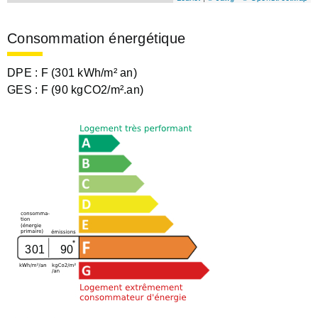
Consommation énergétique
DPE :
F (301 kWh/m² an)
GES :
F (90 kgCO2/m².an)
301
90