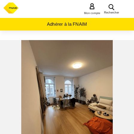
MENU
Rechercher
Mon compte
Adhérer à la FNAIM
ACHAT
APPARTEMENT
GRAND-
EST
BAS-
RHIN
(67)
STRASBOURG
(67000)