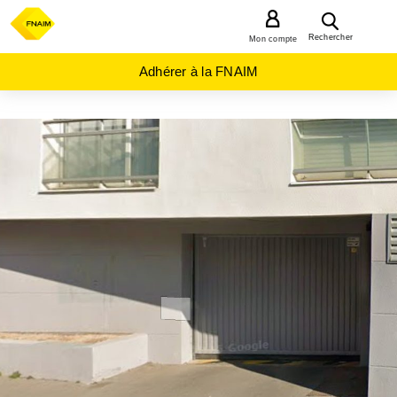
MENU
Rechercher
Mon compte
Adhérer à la FNAIM
ACHAT
PARKING
BRETAGNE
ILLE-
ET-
VILAINE
(35)
RENNES
(35000)