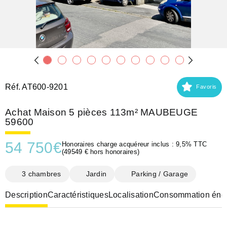
Réf. AT600-9201
Favoris
Achat Maison 5 pièces 113m² MAUBEUGE
59600
54 750
€
Honoraires charge acquéreur inclus : 9,5% TTC
(49549 € hors honoraires)
3 chambres
Jardin
Parking / Garage
Description
Caractéristiques
Localisation
Consommation éner