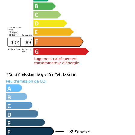
402
89
89