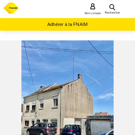
MENU
Rechercher
Mon compte
Adhérer à la FNAIM
ACHAT
MAISON
HAUTS-
DE-
FRANCE
NORD
(59)
MAUBEUGE
(59600)