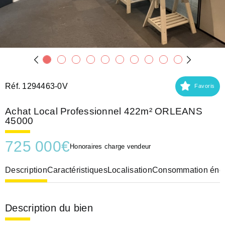
Réf. 1294463-0V
Favoris
Achat Local Professionnel 422m² ORLEANS
45000
725 000
€
Honoraires charge vendeur
Description
Caractéristiques
Localisation
Consommation éner
Description du bien