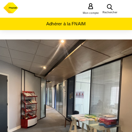
MENU
Rechercher
Mon compte
Adhérer à la FNAIM
ACHAT
BUREAU
CENTRE-
VAL-DE-
LOIRE
LOIRET
(45)
ORLEANS
(45000)