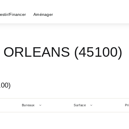
estir/Financer
Aménager
 - ORLEANS (45100)
100)
Bureaux
Surface
Pr