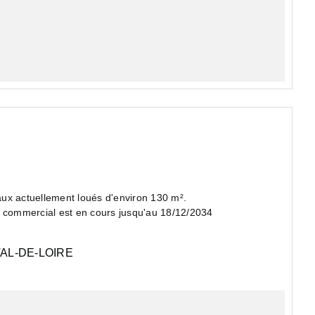
aux actuellement loués d'environ 130 m².
caux sont loués 16 800 euros HT HC/an et le bail commercial est en cours jusqu'au 18/12/2034
AL-DE-LOIRE