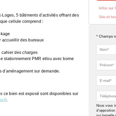
Infos sur 
-Loges, 5 bâtiments d'activités offrant des
Site et ho
aque cellule comprend :
ockage
* Champs ob
r accueillir des bureaux
Nom*
 cahier des charges
de stationnement PMR et/ou avec borne
Prénom*
evis d'aménagement sur demande.
E-
mail*
ls ce bien est exposé sont disponibles sur
Téléphon
v.fr
.
Nous vous in
d’oppositio
sur laquelle