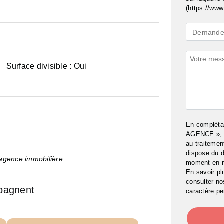
(
https://www.
Demande
Demande 
*
Commenta
Surface divisible :
Oui
En complét
AGENCE », j
au traitemen
dispose du d
’agence immobilière
moment en 
En savoir pl
consulter n
pagnent
caractère pe