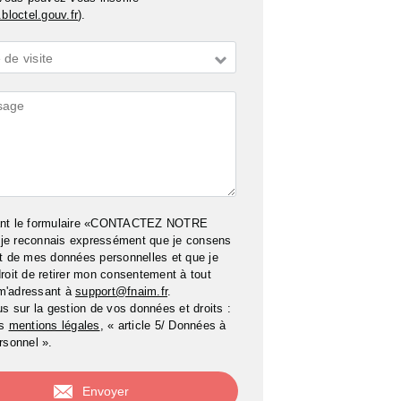
bloctel.gouv.fr
).
de visite
ires
ant le formulaire «CONTACTEZ NOTRE
e reconnais expressément que je consens
t de mes données personnelles et que je
roit de retirer mon consentement à tout
m'adressant à
support@fnaim.fr
.
us sur la gestion de vos données et droits :
os
mentions légales
, « article 5/ Données à
rsonnel ».