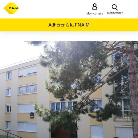
MENU
Rechercher
Mon compte
Adhérer à la FNAIM
ACHAT
APPARTEMENT
NORMANDIE
SEINE-
MARITIME
(76)
ROUEN
(76000)