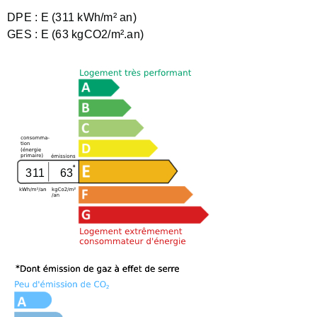
DPE :
E (311 kWh/m² an)
GES :
E (63 kgCO2/m².an)
311
63