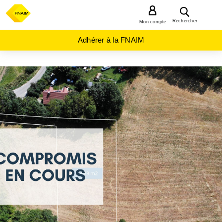
MENU
Rechercher
Mon compte
Adhérer à la FNAIM
ACHAT
TERRAIN
PROVENCE-
ALPES-
COTE-D-
AZUR
HAUTES-
ALPES
(05)
ST
MICHEL
DE
CHAILLOL
(05260)