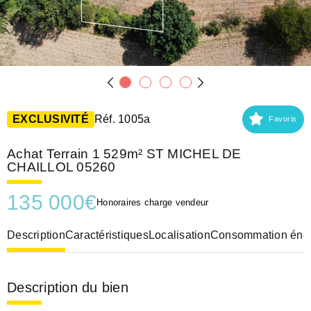
EXCLUSIVITÉ
Réf. 1005a
Favoris
Achat Terrain 1 529m² ST MICHEL DE
CHAILLOL 05260
135 000
€
Honoraires charge vendeur
Description
Caractéristiques
Localisation
Consommation éner
Description du bien