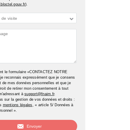
bloctel.gouv.fr
).
de visite
ires
ant le formulaire «CONTACTEZ NOTRE
e reconnais expressément que je consens
t de mes données personnelles et que je
roit de retirer mon consentement à tout
m'adressant à
support@fnaim.fr
.
us sur la gestion de vos données et droits :
os
mentions légales
, « article 5/ Données à
rsonnel ».