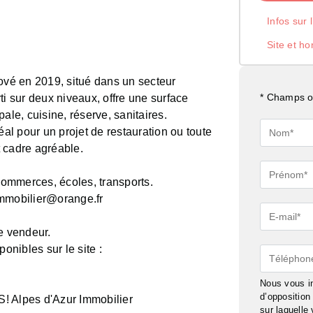
Infos sur 
Site et ho
nové en 2019, situé dans un secteur
* Champs ob
ti sur deux niveaux, offre une surface
ale, cuisine, réserve, sanitaires.
Nom*
éal pour un projet de restauration ou toute
t cadre agréable.
Prénom*
ommerces, écoles, transports.
immobilier@orange.fr
E-
mail*
e vendeur.
onibles sur le site :
Téléphon
Nous vous in
d’oppositio
lpes d'Azur Immobilier
sur laquelle