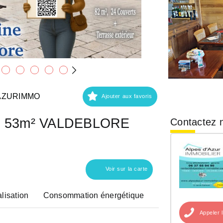
DAZURIMMO
Ajouter aux favoris
al 53m² VALDEBLORE
Contactez n
Voir sur la carte
lisation
Consommation énergétique
Appeler