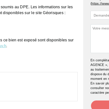
(
https://www.
 soumis au DPE. Les informations sur les
 disponibles sur le site Géorisques :
Demande
Demande 
*
Commenta
ls ce bien est exposé sont disponibles sur
v.fr
.
En complét
AGENCE », j
au traitemen
dispose du d
moment en 
En savoir pl
consulter n
caractère pe