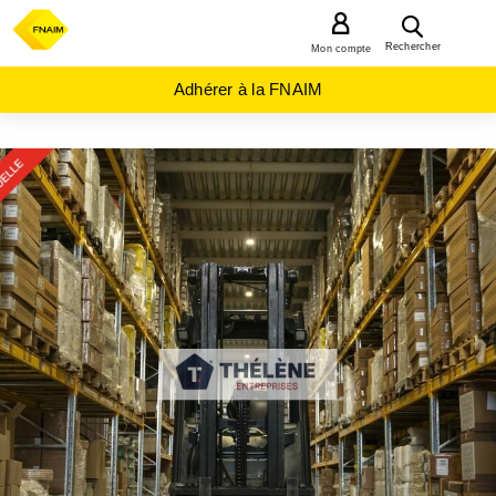
MENU
Rechercher
Mon compte
Adhérer à la FNAIM
ACHAT
LOCAL
INDUSTRIEL
OCCITANIE
GARD
(30)
VAUVERT
(30600)