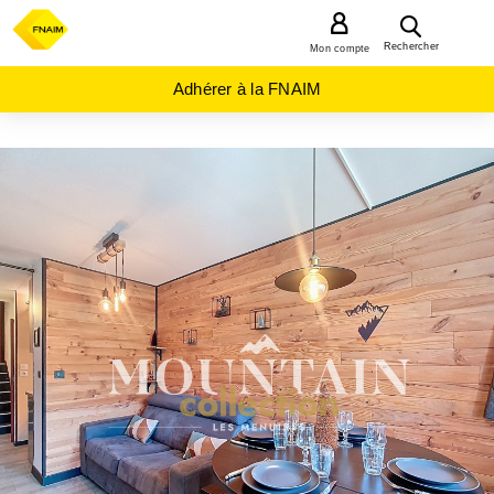
MENU
Rechercher
Mon compte
Adhérer à la FNAIM
ACHAT
APPARTEMENT
AUVERGNE-
RHÔNE-
ALPES
SAVOIE
(73)
ST
MARTIN DE
BELLEVILLE
(73440)