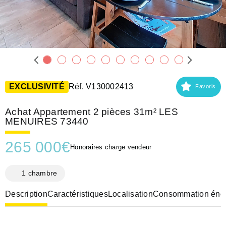
EXCLUSIVITÉ
Réf. V130002413
Favoris
Achat Appartement 2 pièces 31m² LES
MENUIRES 73440
265 000
€
Honoraires charge vendeur
1 chambre
Description
Caractéristiques
Localisation
Consommation éner