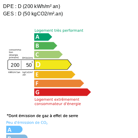
DPE :
D (200 kWh/m² an)
GES :
D (50 kgCO2/m².an)
200
50