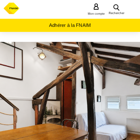
MENU
Rechercher
Mon compte
Adhérer à la FNAIM
ACHAT
APPARTEMENT
GRAND-
EST
MARNE
(51)
CHALONS
EN
CHAMPAGNE
(51000)