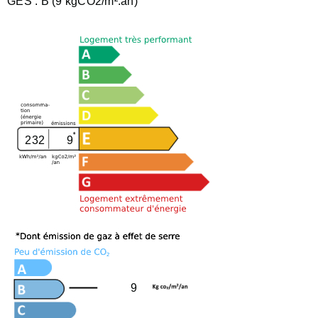
GES :
B (9 kgCO2/m².an)
232
9
9