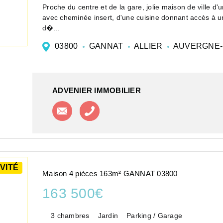
Proche du centre et de la gare, jolie maison de ville 
avec cheminée insert, d'une cuisine donnant accès à un
d�...
03800
GANNAT
ALLIER
AUVERGNE-
ADVENIER IMMOBILIER
Contacter l'agence
Appeler l'agence
VITÉ
Maison 4 pièces 163m² GANNAT 03800
163 500€
3 chambres
Jardin
Parking / Garage