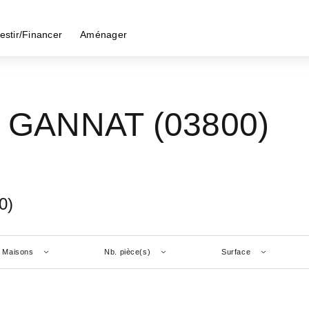
estir/Financer
Aménager
- GANNAT (03800)
0)
Maisons
Nb. pièce(s)
Surface