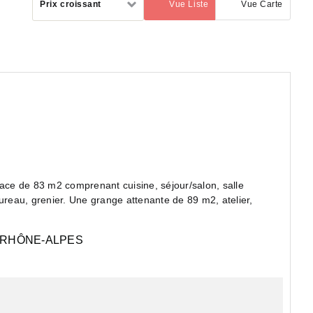
Prix croissant
Vue Liste
Vue Carte
(activé)
par
face de 83 m2 comprenant cuisine, séjour/salon, salle
ureau, grenier. Une grange attenante de 89 m2, atelier,
RHÔNE-ALPES