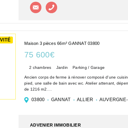
Contacter l'agence
Appeler l'agence
VITÉ
Maison 3 pièces 66m² GANNAT 03800
75 600€
2 chambres
Jardin
Parking / Garage
Ancien corps de ferme à rénover composé d'une cuisin
pied, une salle de bain avec wc. Atelier attenant, dép
de 1216 m2.
Chauffage gaz ...
03800
GANNAT
ALLIER
AUVERGNE-
ADVENIER IMMOBILIER