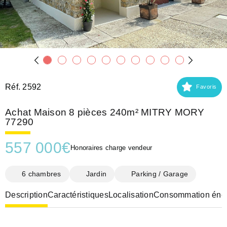
Réf. 2592
Favoris
Achat Maison 8 pièces 240m² MITRY MORY
77290
557 000
€
Honoraires charge vendeur
6 chambres
Jardin
Parking / Garage
Description
Caractéristiques
Localisation
Consommation éner