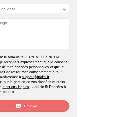
de visite
ires
ant le formulaire «CONTACTEZ NOTRE
e reconnais expressément que je consens
t de mes données personnelles et que je
roit de retirer mon consentement à tout
m'adressant à
support@fnaim.fr
.
us sur la gestion de vos données et droits :
os
mentions légales
, « article 5/ Données à
rsonnel ».