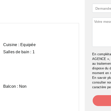
Demande
Demande 
*
Commenta
Cuisine :
Equipée
Salles de bain :
1
En complét
AGENCE », j
au traitemen
dispose du d
moment en 
En savoir pl
consulter n
Balcon :
Non
caractère pe