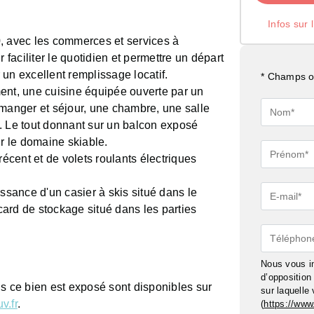
Infos sur 
, avec les commerces et services à
 faciliter le quotidien et permettre un départ
un excellent remplissage locatif.
* Champs ob
t, une cuisine équipée ouverte par un
 manger et séjour, une chambre, une salle
Nom*
. Le tout donnant sur un balcon exposé
 le domaine skiable.
Prénom*
récent et de volets roulants électriques
issance d'un casier à skis situé dans le
E-
acard de stockage situé dans les parties
mail*
Téléphon
Nous vous in
d’oppositio
ls ce bien est exposé sont disponibles sur
sur laquelle
v.fr
.
(
https://www.