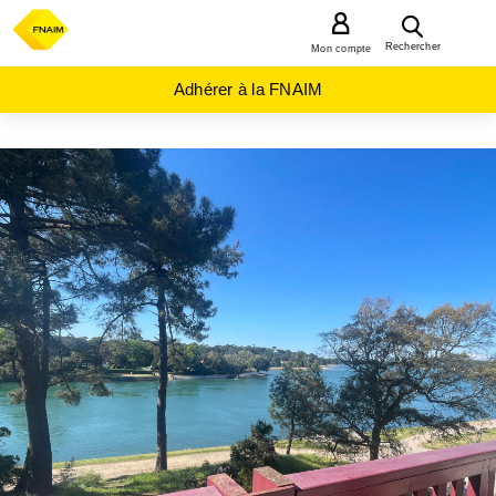
MENU
Rechercher
Mon compte
Adhérer à la FNAIM
ACHAT
APPARTEMENT
NOUVELLE-
AQUITAINE
LANDES
(40)
SOORTS
HOSSEGOR
(40150)