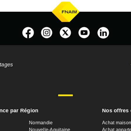
ntages
ance par Région
Nos offres 
Normandie
Achat maiso
Nouvelle-Aquitaine
Achat appart