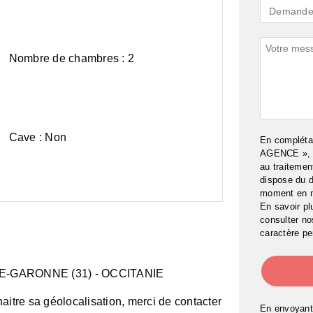
Demande
Demande 
*
Commenta
Nombre de chambres :
2
Cave :
Surface
Parking :
Non
En complét
habitable :
Oui
AGENCE », j
129
au traitemen
m²
dispose du d
moment en 
En savoir pl
consulter n
caractère pe
E-GARONNE (31)
- OCCITANIE
aitre sa géolocalisation, merci de contacter
En envoyant