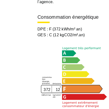
l'agence.
Consommation énergétique
DPE :
F (372 kWh/m² an)
GES :
C (12 kgCO2/m².an)
372
12