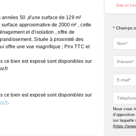
Site et ho
années 50 ,d'une surface de 129 m²
e surface approximative de 2000 m² , cette
* Champs ob
nagement et d'isolation , offre de
randissement. Située à proximité des
Nom*
i offre une vue magnifique ; Prix TTC et
Prénom*
ls ce bien est exposé sont disponibles sur
v.fr
E-
mail*
ls ce bien est exposé sont disponibles sur
Téléphon
v.fr
.
Nous vous in
d’oppositio
sur laquelle
(
https://www.