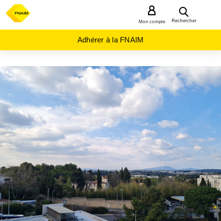
MENU
Rechercher
Mon compte
Adhérer à la FNAIM
ACHAT
APPARTEMENT
OCCITANIE
HERAULT
(34)
MONTPELLIER
(34000)