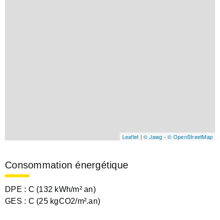
Leaflet
|
© Jawg
-
© OpenStreetMap
Consommation énergétique
DPE :
C (132 kWh/m² an)
GES :
C (25 kgCO2/m².an)