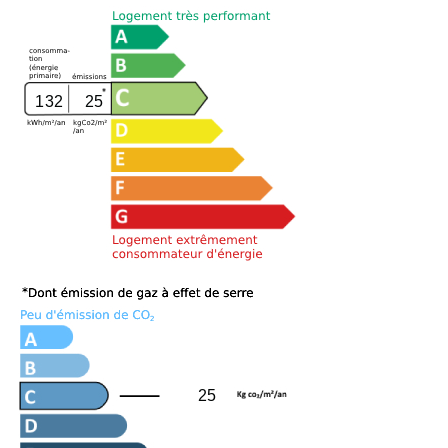
132
25
25