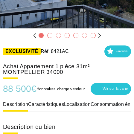
EXCLUSIVITÉ
Réf. 8421AC
Favoris
Achat Appartement 1 pièce 31m²
MONTPELLIER 34000
88 500
€
Honoraires charge vendeur
Voir sur la carte
Description
Caractéristiques
Localisation
Consommation éner
Description du bien