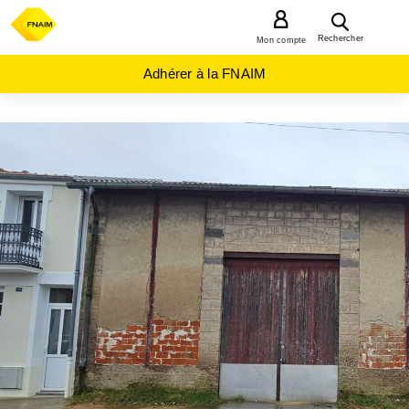
MENU
Rechercher
Mon compte
Adhérer à la FNAIM
ACHAT
IMMEUBLE
AUVERGNE-
RHÔNE-
ALPES
ALLIER
(03)
CUSSET
(03300)