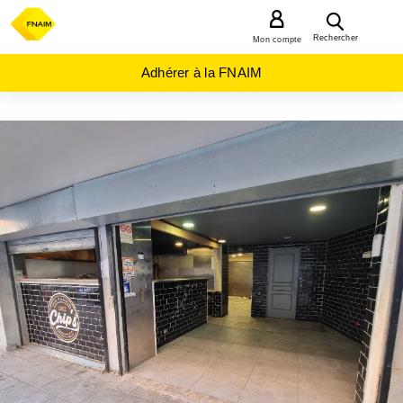
MENU
Rechercher
Mon compte
Adhérer à la FNAIM
ACHAT
LOCAL
COMMERCIAL
PROVENCE-
ALPES-
COTE-D-
AZUR
ALPES-
MARITIMES
(06)
NICE
(06000)