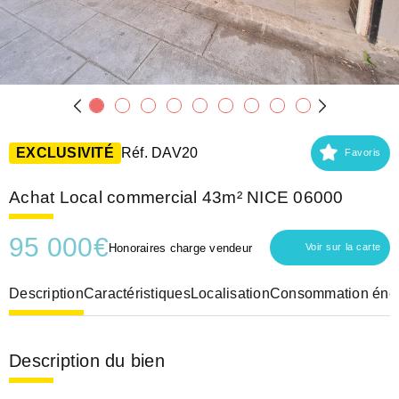
EXCLUSIVITÉ
Réf. DAV20
Favoris
Achat Local commercial 43m² NICE 06000
95 000
€
Honoraires charge vendeur
Voir sur la carte
Description
Caractéristiques
Localisation
Consommation éner
Description du bien