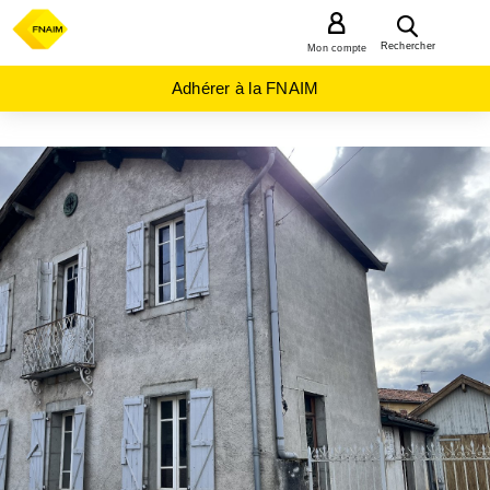
MENU
Rechercher
Mon compte
Adhérer à la FNAIM
ACHAT
MAISON
OCCITANIE
HAUTE-
GARONNE
(31)
BARBAZAN
(31510)