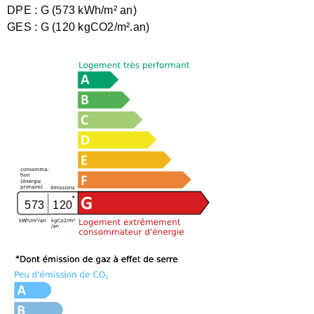
DPE :
G (573 kWh/m² an)
GES :
G (120 kgCO2/m².an)
573
120