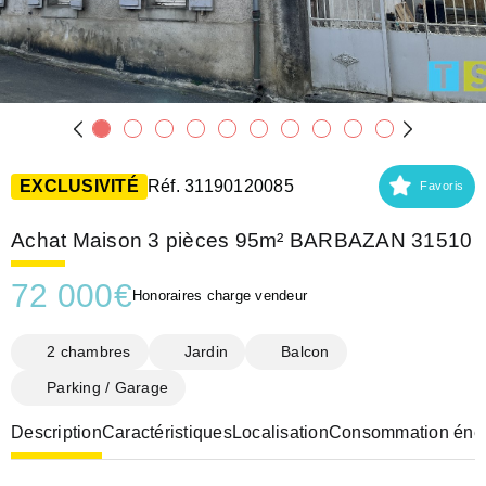
EXCLUSIVITÉ
Réf. 31190120085
Favoris
Achat Maison 3 pièces 95m² BARBAZAN 31510
72 000
€
Honoraires charge vendeur
2 chambres
Jardin
Balcon
Parking / Garage
Description
Caractéristiques
Localisation
Consommation éner