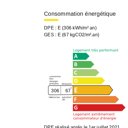
Consommation énergétique
DPE :
E (306 kWh/m² an)
GES :
E (67 kgCO2/m².an)
306
67
DPE réalisé après le 1er juillet 2021.