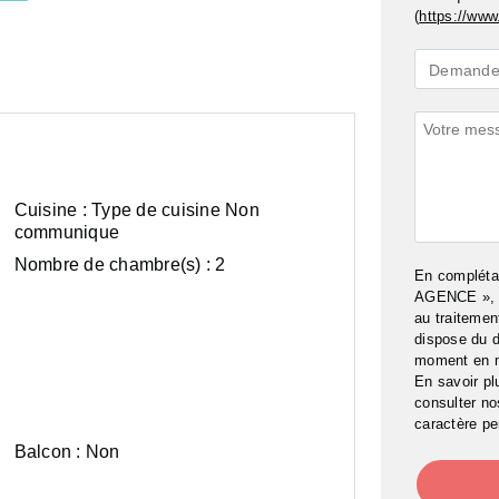
(
https://www.
Demande
Demande 
*
Commenta
Cuisine :
Type de cuisine Non
communique
Nombre de chambre(s) :
2
En complét
AGENCE », j
au traitemen
dispose du d
moment en 
En savoir pl
consulter n
caractère pe
Balcon :
Non