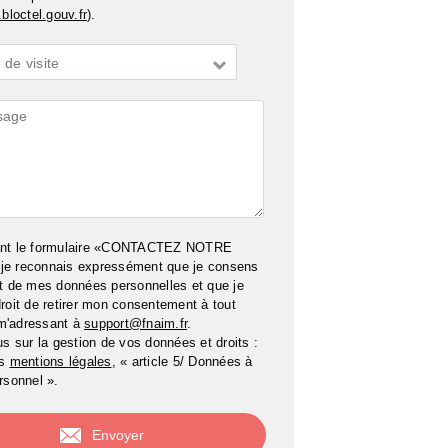
bloctel.gouv.fr
).
de visite
ires
ant le formulaire «CONTACTEZ NOTRE
e reconnais expressément que je consens
t de mes données personnelles et que je
roit de retirer mon consentement à tout
m'adressant à
support@fnaim.fr
.
us sur la gestion de vos données et droits :
os
mentions légales
, « article 5/ Données à
rsonnel ».