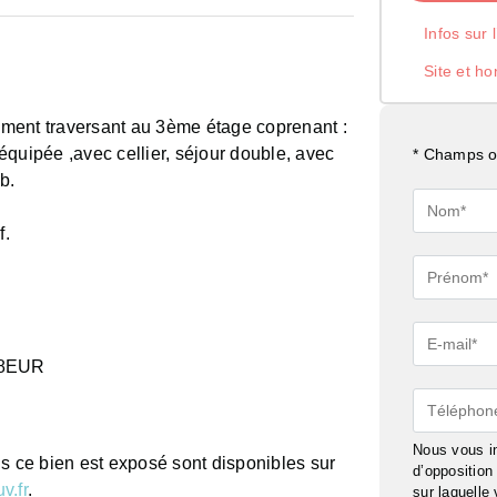
Infos sur 
Site et ho
tement traversant au 3ème étage coprenant :
quipée ,avec cellier, séjour double, avec
* Champs ob
b.
Nom*
f.
Prénom*
E-
mail*
828EUR
Téléphon
Nous vous in
ls ce bien est exposé sont disponibles sur
d’oppositio
v.fr
.
sur laquelle