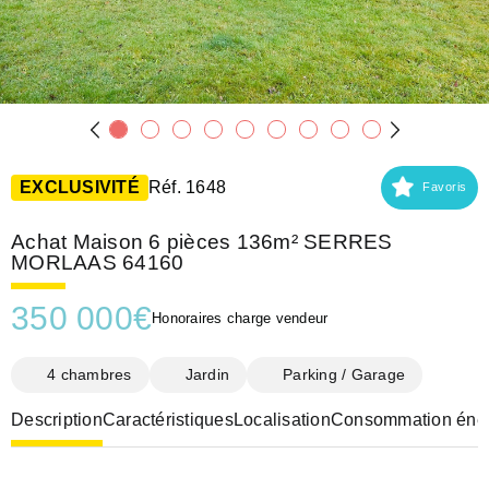
EXCLUSIVITÉ
Réf. 1648
Favoris
Achat Maison 6 pièces 136m² SERRES
MORLAAS 64160
350 000
€
Honoraires charge vendeur
4 chambres
Jardin
Parking / Garage
Description
Caractéristiques
Localisation
Consommation éner