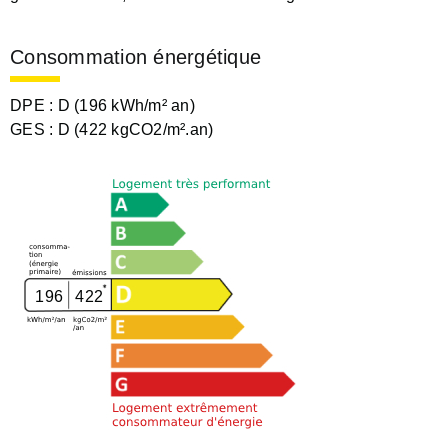
Consommation énergétique
DPE :
D (196 kWh/m² an)
GES :
D (422 kgCO2/m².an)
196
422