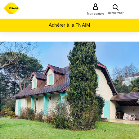
MENU
Rechercher
Mon compte
Adhérer à la FNAIM
ACHAT
MAISON
NOUVELLE-
AQUITAINE
PYRENEES-
ATLANTIQUES
(64)
SERRES
MORLAAS
(64160)