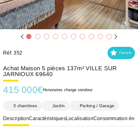
Réf. 352
Favoris
Achat Maison 5 pièces 137m² VILLE SUR
JARNIOUX 69640
415 000
€
Honoraires charge vendeur
3 chambres
Jardin
Parking / Garage
Description
Caractéristiques
Localisation
Consommation éner