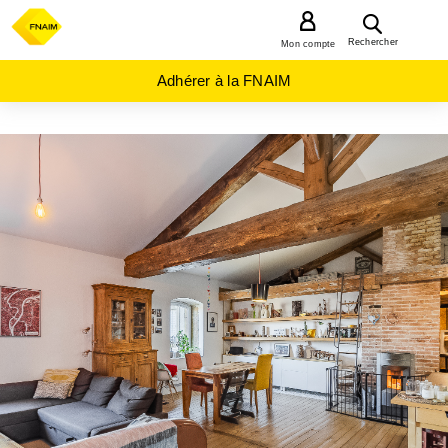
MENU
Rechercher
Mon compte
Adhérer à la FNAIM
ACHAT
MAISON
AUVERGNE-
RHÔNE-
ALPES
RHONE
(69)
VILLE
SUR
JARNIOUX
(69640)