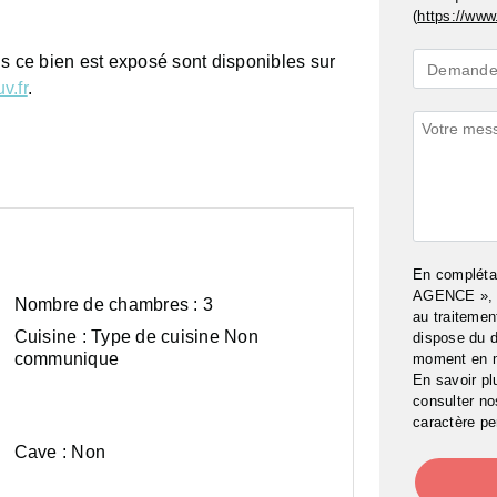
(
https://www.
ls ce bien est exposé sont disponibles sur
Demande
Demande 
v.fr
.
*
Commenta
En complét
AGENCE », j
Nombre de chambres :
3
au traitemen
Cuisine :
Type de cuisine Non
dispose du d
communique
moment en 
En savoir pl
consulter n
caractère pe
Cave :
Surface
Parking :
Non
habitable :
Oui
118