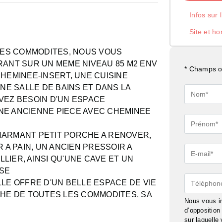
Infos sur 
Site et ho
DES COMMODITES, NOUS VOUS
ANT SUR UN MEME NIVEAU 85 M2 ENV
* Champs ob
CHEMINEE-INSERT, UNE CUISINE
E SALLE DE BAINS ET DANS LA
Nom*
AVEZ BESOIN D'UN ESPACE
UNE ANCIENNE PIECE AVEC CHEMINEE
Prénom*
CHARMANT PETIT PORCHE A RENOVER,
A PAIN, UN ANCIEN PRESSOIR A
E-
LIER, AINSI QU'UNE CAVE ET UN
mail*
OSE
Téléphon
LLE OFFRE D'UN BELLE ESPACE DE VIE
OCHE DE TOUTES LES COMMODITES, SA
Nous vous in
d’oppositio
sur laquelle