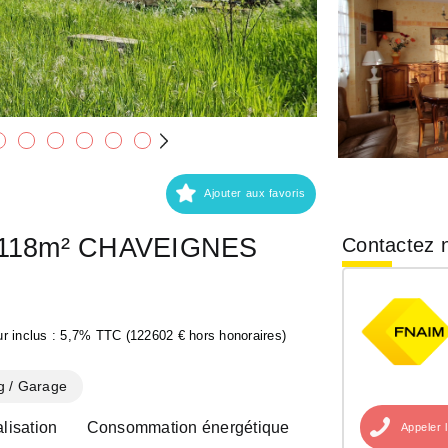
Ajouter aux favoris
s 118m² CHAVEIGNES
Contactez n
r inclus : 5,7% TTC (122602 € hors honoraires)
g / Garage
lisation
Consommation énergétique
Appeler