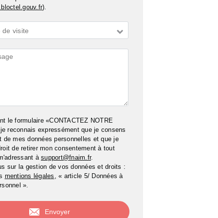
bloctel.gouv.fr
).
de visite
ires
ant le formulaire «CONTACTEZ NOTRE
e reconnais expressément que je consens
t de mes données personnelles et que je
roit de retirer mon consentement à tout
m'adressant à
support@fnaim.fr
.
us sur la gestion de vos données et droits :
os
mentions légales
, « article 5/ Données à
rsonnel ».