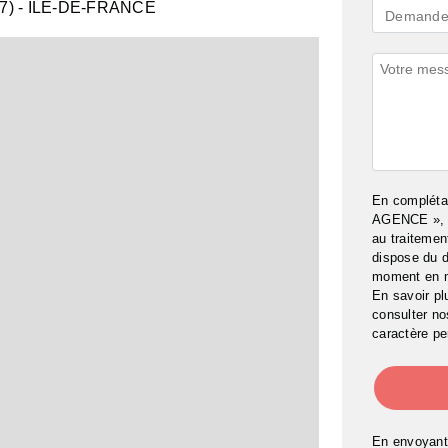
7)
- ILE-DE-FRANCE
Demande
Demande 
*
Commenta
En complét
AGENCE », j
au traitemen
dispose du d
moment en 
En savoir pl
consulter n
caractère pe
En envoyant