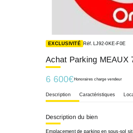
EXCLUSIVITÉ
Réf. LJ92-0KE-F0E
Achat Parking MEAUX 
6 600
€
Honoraires charge vendeur
Description
Caractéristiques
Loca
Description du bien
Emplacement de parking en sous-sol si