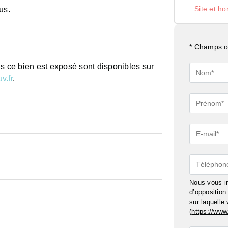
Site et ho
us.
* Champs ob
ls ce bien est exposé sont disponibles sur
Nom*
v.fr
.
Prénom*
E-
mail*
Téléphon
Nous vous in
d’oppositio
sur laquelle
(
https://www.