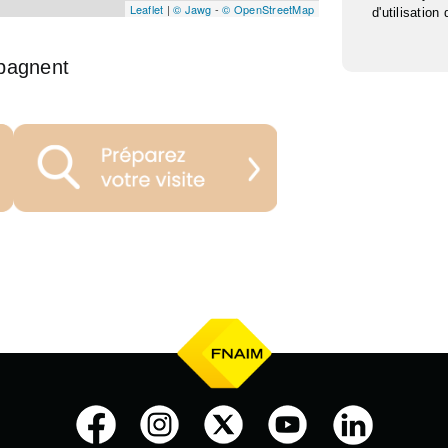
Leaflet
|
© Jawg
-
© OpenStreetMap
d'utilisation
pagnent