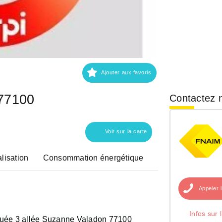
Ajouter aux favoris
77100
Contactez n
Voir sur la carte
lisation
Consommation énergétique
Appeler
Infos sur 
tuée 3 allée Suzanne Valadon 77100