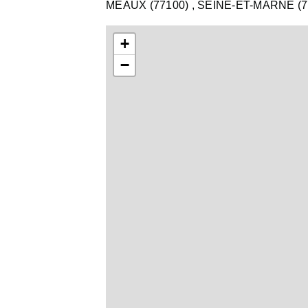
MEAUX (77100)
, SEINE-ET-MARNE (7
+
−