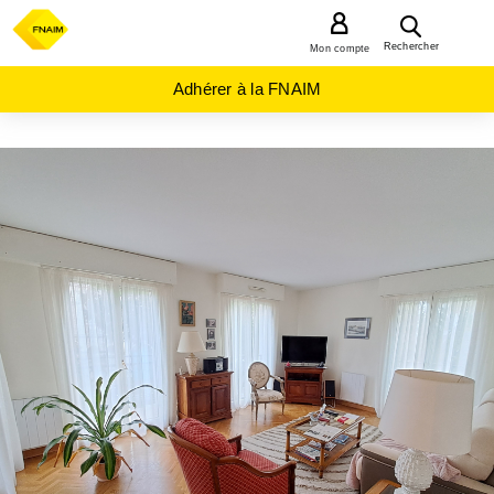
MENU
Rechercher
Mon compte
Adhérer à la FNAIM
ACHAT
APPARTEMENT
ILE-
DE-
FRANCE
HAUTS-
DE-
SEINE
(92)
ISSY LES
MOULINEAUX
(92130)