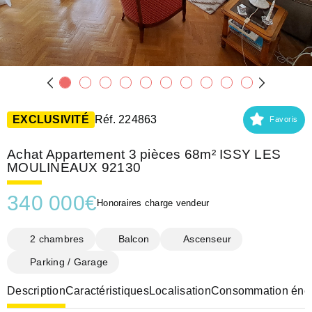
EXCLUSIVITÉ
Réf. 224863
Favoris
Achat Appartement 3 pièces 68m² ISSY LES
MOULINEAUX 92130
340 000
€
Honoraires charge vendeur
2 chambres
Balcon
Ascenseur
Parking / Garage
Description
Caractéristiques
Localisation
Consommation éner