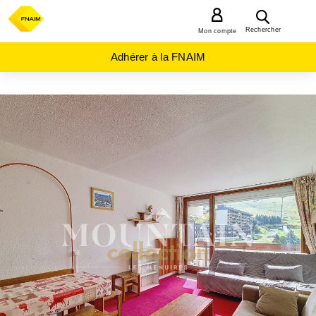
MENU
Rechercher
Mon compte
Adhérer à la FNAIM
ACHAT
APPARTEMENT
AUVERGNE-
RHÔNE-
ALPES
SAVOIE
(73)
ST
MARTIN DE
BELLEVILLE
(73440)