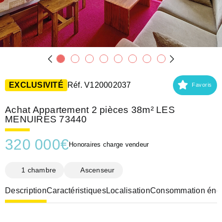
EXCLUSIVITÉ
Réf. V120002037
Favoris
Achat Appartement 2 pièces 38m² LES
MENUIRES 73440
320 000
€
Honoraires charge vendeur
1 chambre
Ascenseur
Description
Caractéristiques
Localisation
Consommation éner