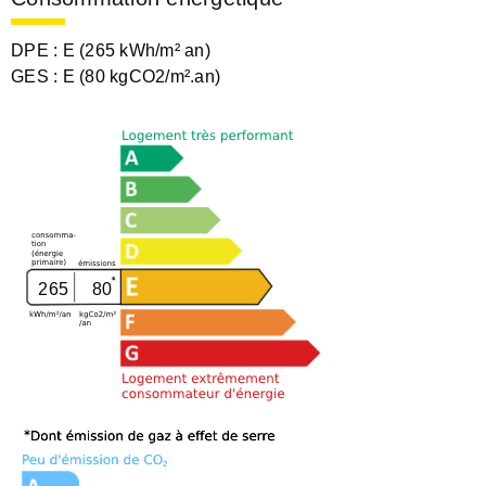
DPE :
E (265 kWh/m² an)
GES :
E (80 kgCO2/m².an)
265
80