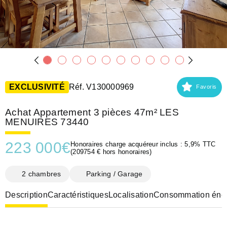
EXCLUSIVITÉ
Réf. V130000969
Favoris
Achat Appartement 3 pièces 47m² LES
MENUIRES 73440
223 000
€
Honoraires charge acquéreur inclus : 5,9% TTC
(209754 € hors honoraires)
2 chambres
Parking / Garage
Description
Caractéristiques
Localisation
Consommation éner