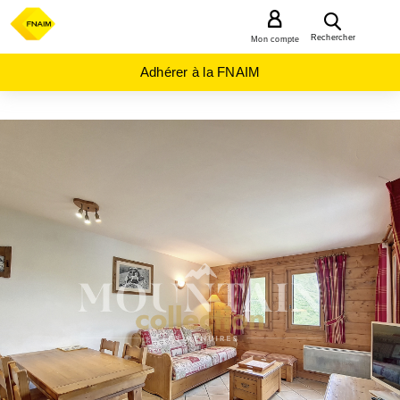
MENU
Rechercher
Mon compte
Adhérer à la FNAIM
ACHAT
APPARTEMENT
AUVERGNE-
RHÔNE-
ALPES
SAVOIE
(73)
ST
MARTIN DE
BELLEVILLE
(73440)