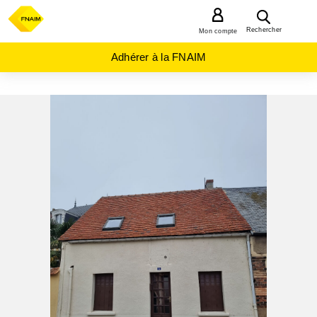
MENU
Rechercher
Mon compte
Adhérer à la FNAIM
ACHAT
MAISON
CENTRE-
VAL-DE-
LOIRE
EURE-
ET-
LOIR
(28)
MAINTENON
(28130)