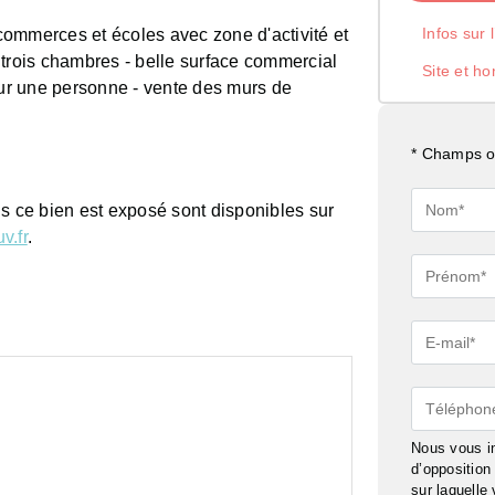
Infos sur 
 commerces et écoles avec zone d'activité et
 trois chambres - belle surface commercial
Site et ho
our une personne - vente des murs de
* Champs ob
Nom*
ls ce bien est exposé sont disponibles sur
v.fr
.
Prénom*
E-
mail*
Téléphon
Nous vous in
d’oppositio
sur laquelle