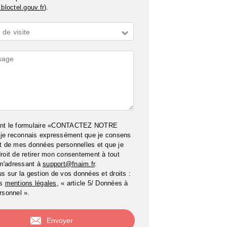
bloctel.gouv.fr
).
de visite
ires
ant le formulaire «CONTACTEZ NOTRE
e reconnais expressément que je consens
t de mes données personnelles et que je
roit de retirer mon consentement à tout
m'adressant à
support@fnaim.fr
.
us sur la gestion de vos données et droits :
os
mentions légales
, « article 5/ Données à
rsonnel ».