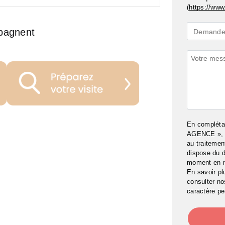
(
https://www.
Demande
pagnent
Demande 
*
Commenta
En complét
AGENCE », j
au traitemen
dispose du d
moment en 
En savoir pl
consulter n
caractère pe