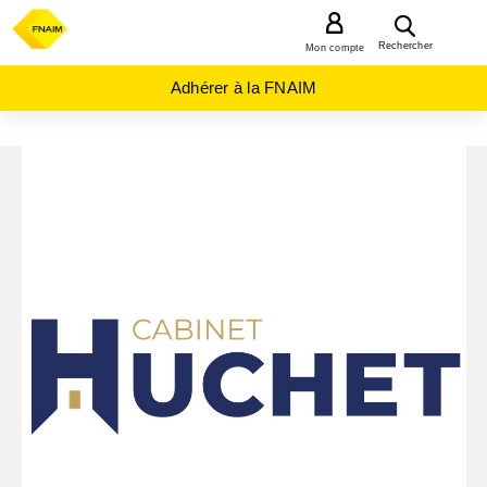
MENU
Rechercher
Mon compte
Adhérer à la FNAIM
NORMANDIE
ORNE
(61)
ALENCON
(61000)