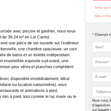
Infos sur 
Site et ho
urisée avec piscine et gardien, nous vous
* Champs ob
 de 39.24 m² en Loi Carrez.
nd une pièce de vie ouverte sur l'extérieur
Nom*
tionnelle, une chambre spacieuse, un coin
lle de bains et un toilette indépendant.
Prénom*
et ensoleillée exposée sud-ouest, une
commun pour vélos et planches complètent
E-
évoir, disponible immédiatement. Idéal
mail*
ondaire ou location saisonnière), vous
Téléphon
estaurants et animations à pied.
5 min à pied, tout comme le lac marin ou le
Nous vous in
d’oppositio
sur laquelle