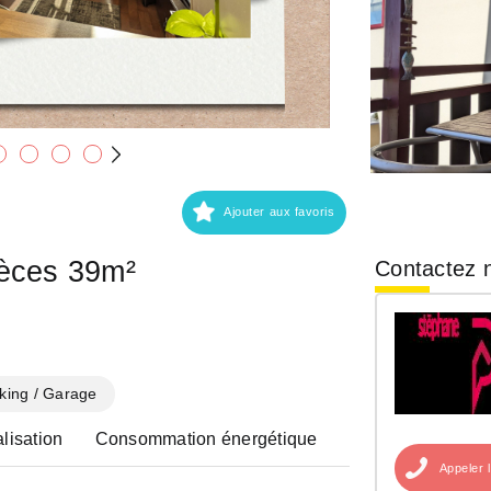
Ajouter aux favoris
ièces 39m²
Contactez n
king / Garage
lisation
Consommation énergétique
Appeler