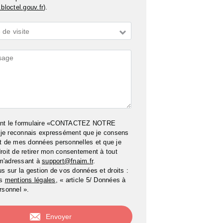
bloctel.gouv.fr
).
de visite
ires
ant le formulaire «CONTACTEZ NOTRE
e reconnais expressément que je consens
t de mes données personnelles et que je
roit de retirer mon consentement à tout
m'adressant à
support@fnaim.fr
.
us sur la gestion de vos données et droits :
os
mentions légales
, « article 5/ Données à
rsonnel ».