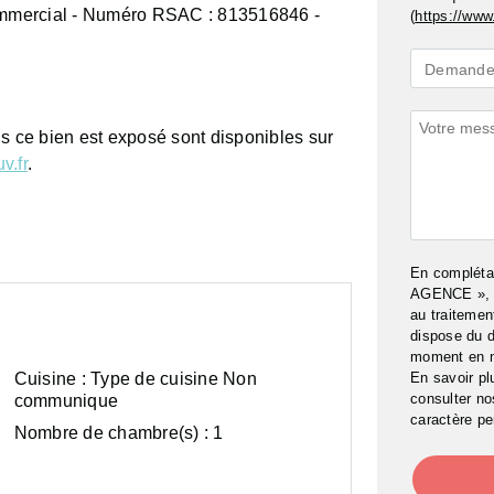
mmercial - Numéro RSAC : 813516846 -
(
https://www.
Demande
Demande 
*
Commenta
ls ce bien est exposé sont disponibles sur
v.fr
.
En complét
AGENCE », j
au traitemen
dispose du d
moment en 
En savoir pl
Cuisine :
Type de cuisine Non
consulter n
communique
caractère pe
Nombre de chambre(s) :
1