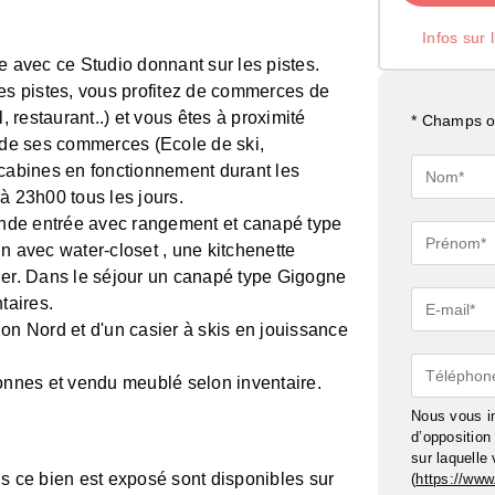
Infos sur 
e avec ce Studio donnant sur les pistes.
les pistes, vous profitez de commerces de
, restaurant..) et vous êtes à proximité
* Champs ob
t de ses commerces (Ecole de ski,
 cabines en fonctionnement durant les
Nom*
à 23h00 tous les jours.
nde entrée avec rangement et canapé type
Prénom*
n avec water-closet , une kitchenette
ger. Dans le séjour un canapé type Gigogne
taires.
E-
on Nord et d'un casier à skis en jouissance
mail*
Téléphon
sonnes et vendu meublé selon inventaire.
Nous vous in
d’oppositio
sur laquelle
ls ce bien est exposé sont disponibles sur
(
https://www.