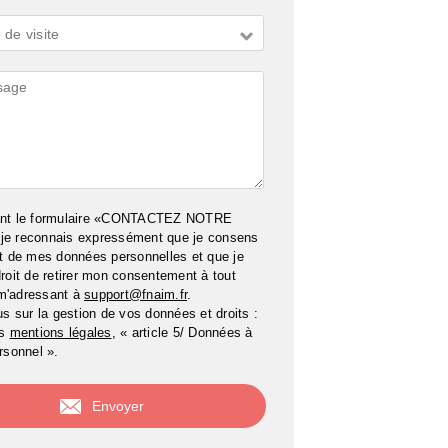
de visite
ires
ant le formulaire «CONTACTEZ NOTRE
e reconnais expressément que je consens
t de mes données personnelles et que je
roit de retirer mon consentement à tout
m'adressant à
support@fnaim.fr
.
us sur la gestion de vos données et droits :
os
mentions légales
, « article 5/ Données à
rsonnel ».