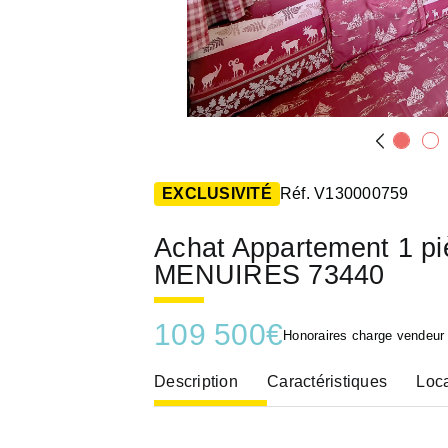
EXCLUSIVITÉ
Réf. V130000759
Achat Appartement 1 p
MENUIRES 73440
109 500
€
Honoraires charge vendeur
Description
Caractéristiques
Loca