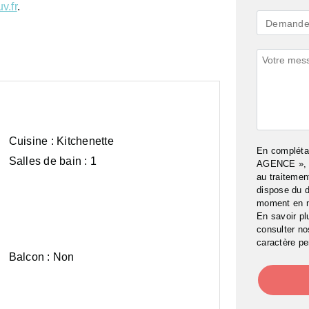
v.fr
.
Demande
Demande 
*
Commenta
Cuisine :
Kitchenette
En complét
Salles de bain :
1
AGENCE », j
au traitemen
dispose du d
moment en 
En savoir pl
consulter n
caractère pe
Balcon :
Non