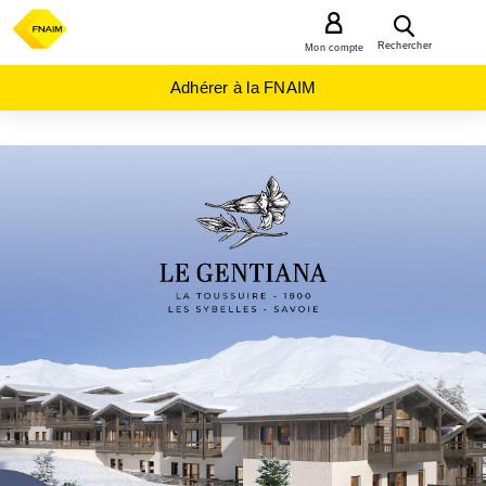
MENU
Rechercher
Mon compte
Adhérer à la FNAIM
ACHAT
APPARTEMENT
AUVERGNE-
RHÔNE-
ALPES
SAVOIE
(73)
FONTCOUVERTE
LA TOUSSUIRE
(73300)