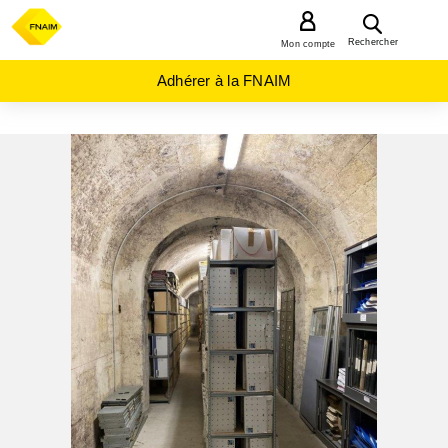
MENU
Rechercher
Mon compte
Adhérer à la FNAIM
ACHAT
LOCAL
INDUSTRIEL
NOUVELLE-
AQUITAINE
GIRONDE
(33)
BORDEAUX
(33000)