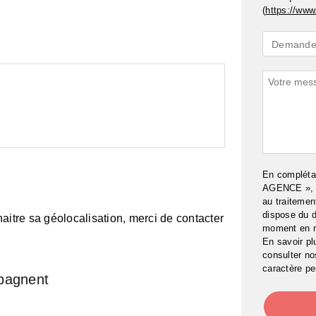
(
https://www.
Demande
Demande 
*
Commenta
En complét
AGENCE », j
au traitemen
dispose du d
aitre sa géolocalisation, merci de contacter
moment en 
En savoir pl
consulter n
caractère pe
pagnent