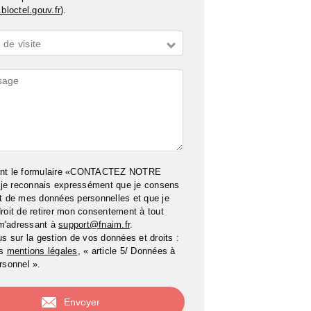
bloctel.gouv.fr
).
de visite
ires
ant le formulaire «CONTACTEZ NOTRE
e reconnais expressément que je consens
t de mes données personnelles et que je
roit de retirer mon consentement à tout
m'adressant à
support@fnaim.fr
.
us sur la gestion de vos données et droits :
os
mentions légales
, « article 5/ Données à
rsonnel ».