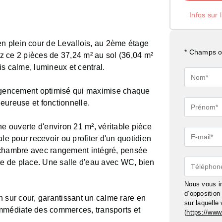
Infos sur 
en plein cour de Levallois, au 2ème étage
* Champs ob
 ce 2 pièces de 37,24 m² au sol (36,04 m²
ois calme, lumineux et central.
Nom*
 agencement optimisé qui maximise chaque
eureuse et fonctionnelle.
Prénom*
ne ouverte d'environ 21 m², véritable pièce
E-
le pour recevoir ou profiter d'un quotidien
mail*
 chambre avec rangement intégré, pensée
rte de place. Une salle d'eau avec WC, bien
Téléphon
Nous vous in
d’oppositio
 sur cour, garantissant un calme rare en
sur laquelle
é immédiate des commerces, transports et
(
https://www.