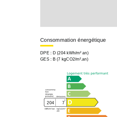
Consommation énergétique
DPE :
D (204 kWh/m² an)
GES :
B (7 kgCO2/m².an)
204
7