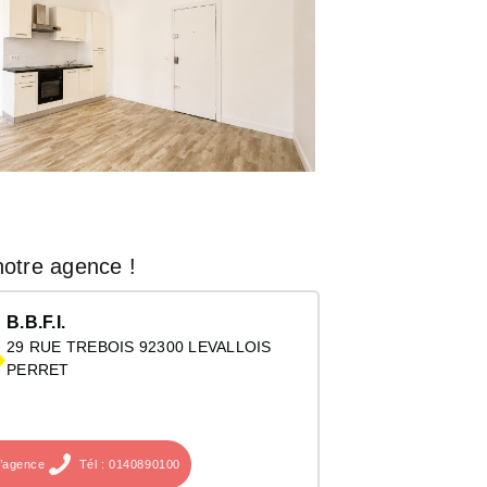
otre agence !
B.B.F.I.
29 RUE TREBOIS 92300 LEVALLOIS
PERRET
l’agence
Tél : 0140890100