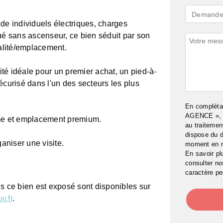
Demande
Demande 
de individuels électriques, charges
*
ué sans ascenseur, ce bien séduit par son
Commenta
ualité/emplacement.
té idéale pour un premier achat, un pied-à-
écurisé dans l'un des secteurs les plus
En complét
AGENCE », j
lme et emplacement premium.
au traitemen
dispose du d
niser une visite.
moment en 
En savoir pl
consulter n
caractère pe
ls ce bien est exposé sont disponibles sur
v.fr
.