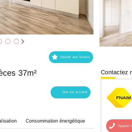
Ajouter aux favoris
ièces 37m²
Contactez n
Voir sur la carte
lisation
Consommation énergétique
Appeler