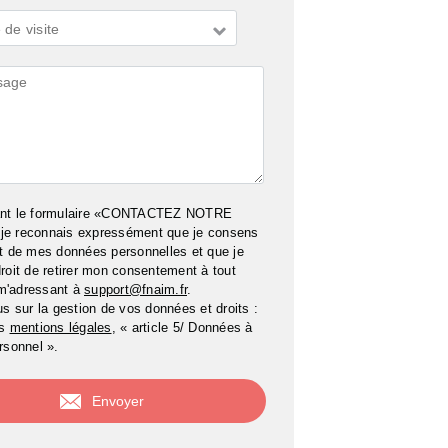
de visite
ires
ant le formulaire «CONTACTEZ NOTRE
e reconnais expressément que je consens
t de mes données personnelles et que je
roit de retirer mon consentement à tout
m'adressant à
support@fnaim.fr
.
us sur la gestion de vos données et droits :
os
mentions légales
, « article 5/ Données à
rsonnel ».