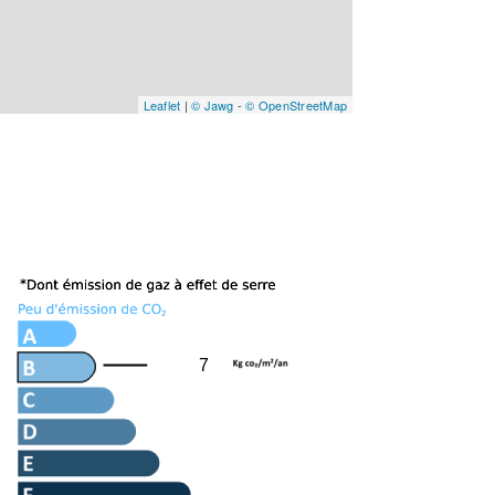
Leaflet
|
© Jawg
-
© OpenStreetMap
7